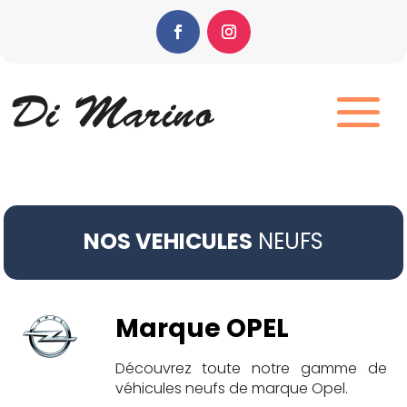
NOS VEHICULES
NEUFS
Marque OPEL
Découvrez toute notre gamme de
véhicules neufs de marque Opel.