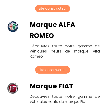
site constructeur
Marque ALFA
ROMEO
Découvrez toute notre gamme de
véhicules neufs de marque Alfa
Roméo.
site constructeur
Marque FIAT
Découvrez toute notre gamme de
véhicules neufs de marque Fiat.